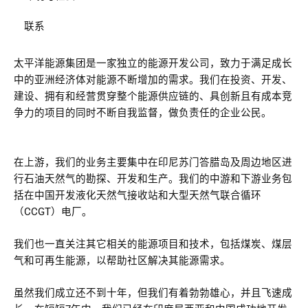
联系
太平洋能源集团是一家独立的能源开发公司，致力于满足成长
中的亚洲经济体对能源不断增加的需求。
我们在投资、开发、
建设、拥有和经营贯穿整个能源供应链的、具创新且有成本竞
争力的项目的同时不断自我监督，做负责任的企业公民。
在上游，我们的业务主要集中在印尼苏门答腊岛及周边地区进
行石油天然气的勘探、开发和生产。我们的中游和下游业务包
括在中国开发液化天然气接收站和大型天然气联合循环
（CCGT）电厂。
我们也一直关注其它相关的能源项目和技术，包括煤炭、煤层
气和可再生能源，以帮助社区解决其能源需求。
虽然我们成立还不到十年，但我们有着勃勃雄心，并且飞速成