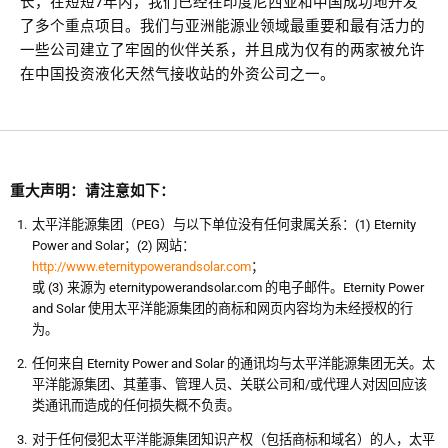
长，在短短7年内，我们已经在印度尼西亚和中国成功地开发
了多个重点项目。我们与亚洲能源业领域最重要和最有活力的
一些公司建立了牢固的伙伴关系，并且成为仅有的两家被允许
在中国投资液化天然气接收站的外资公司之一。
重大声明：请注意如下：
太平洋能源集团（PEG）与以下单位没有任何隶属关系：(1) Eternity
Power and Solar；(2) 网站：
http://www.eternitypowerandsolar.com
；
或 (3) 来源为 eternitypowerandsolar.com 的电子邮件。Eternity Power
and Solar 使用太平洋能源集团的商标和网页内容均为未经授权的行
为。
任何来自 Eternity Power and Solar 的通讯均与太平洋能源集团无关。太
平洋能源集团、其董事、管理人员、关联公司和/或代理人对因回应该
类通讯而造成的任何损失概不负责。
对于任何侵犯太平洋能源集团知识产权（包括商标和域名）的人，太平