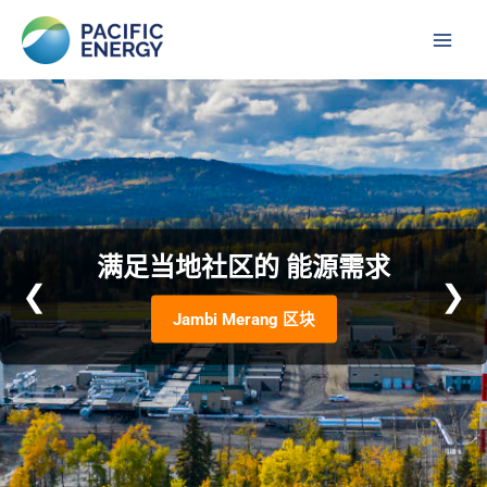
跳
Main
至
Men
内
容
满足当地社区的 能源需求
❮
❯
Jambi Merang 区块