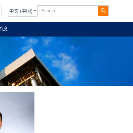
选
搜索按钮
Search
择
for:
语
言
消息