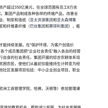
产超过350亿美元，在全球范围有员工8万余
球。集团产品制成各种各样的终端产品，改善全
业、制浆和造纸（
亚太资源集团
和
亚太森博集
浆和纤维素纤维（
巴丝集团
和
赛得利集团
），能
才能持续发展。在“保护环境、为客户创造价
各个成员集团把“企业社会责任”融入各自的经营
行自身的社会责任。集团开展的综合农耕体系培
贫困农民，使他们从最初仅能维持生计转变为经
他社区发展项目包括：中小企业创业项目，职业
欧洲工商管理学院，哈佛，沃顿等）参加管理课
是增加教育机会，帮助减少贫困，为社会发展做