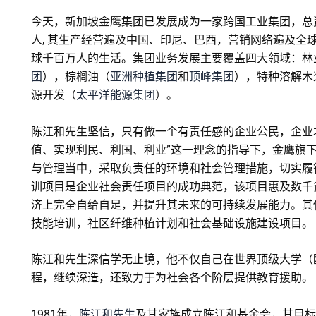
今天，新加坡金鹰集团已发展成为一家跨国工业集团，总资
人, 其生产经营遍及中国、印尼、巴西，营销网络遍及全
球千百万人的生活。集团业务发展主要覆盖四大领域：林
团
），棕榈油（
亚洲种植集团
和
顶峰集团
），特种溶解木
源开发（
太平洋能源集团
）。
陈江和先生坚信，只有做一个有责任感的企业公民，企业
值、实现利民、利国、利业”这一理念的指导下，金鹰旗下
与管理当中，采取负责任的环境和社会管理措施，切实履
训项目是企业社会责任项目的成功典范，该项目惠及数千
济上完全自给自足，并提升其未来的可持续发展能力。其
技能培训，社区纤维种植计划和社会基础设施建设项目。
陈江和先生深信学无止境，他不仅自己在世界顶级大学（
程，继续深造，还致力于为社会各个阶层提供教育援助。
1981年，
陈江和先生
及其家族成立陈江和基金会，其目标